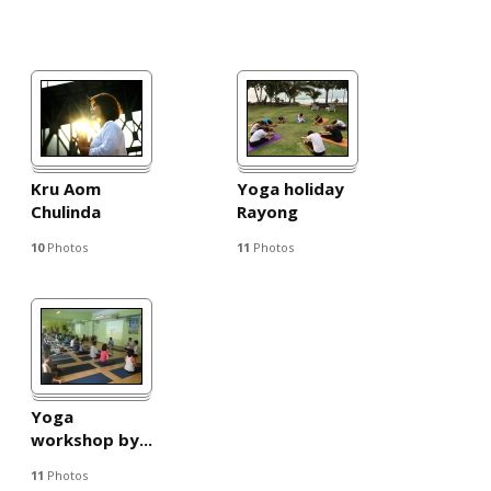
Kru Aom
Yoga holiday
Chulinda
Rayong
10
Photos
11
Photos
Yoga
workshop by...
11
Photos