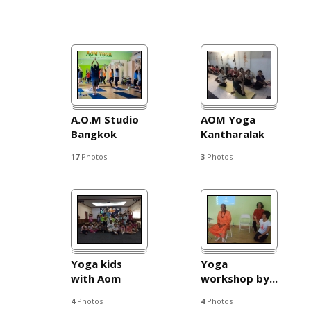
A.O.M Studio
AOM Yoga
Bangkok
Kantharalak
17
Photos
3
Photos
Yoga kids
Yoga
with Aom
workshop by...
4
Photos
4
Photos