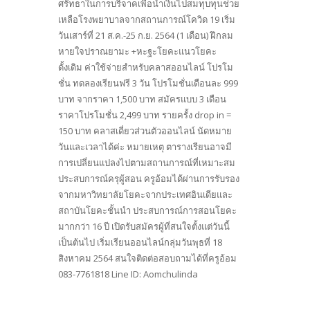
ศรัทธาในการบริจาคเพื่อนำเงินไปสมทุบทุนช่วย
เหลือโรงพยาบาลจากสถานการณ์โควิด 19 เริ่ม
วันเสาร์ที่ 21 ส.ค.-25 ก.ย. 2564 (1 เดือน) ฝึกลม
หายใจปราณยามะ +หะฐะโยคะแนวโยคะ
ดั้งเดิม ค่าใช้จ่ายสำหรับคลาสออนไลน์ โปรโม
ชั่น ทดลองเรียนฟรี 3 วัน โปรโมชั่นเดือนละ 999
บาท จากราคา 1,500 บาท สมัครแบบ 3 เดือน
ราคาโปรโมชั่น 2,499 บาท รายครั้ง drop in =
150 บาท คลาสเดี่ยวส่วนตัวออนไลน์ นัดหมาย
วันและเวลาได้ค่ะ หมายเหตุ ตารางเรียนอาจมี
การเปลี่ยนแปลงไปตามสถานการณ์ที่เหมาะสม
ประสบการณ์ครุผู้สอน ครูอ้อมได้ผ่านการรับรอง
จากมหาวิทยาลัยโยคะจากประเทศอินเดียและ
สถาบันโยคะชั้นนำ ประสบการณ์การสอนโยคะ
มากกว่า 16 ปี เปิดรับสมัครผู้ที่สนใจตั้งแต่วันนี้
เป็นต้นไป เริ่มเรียนออนไลน์กลุ่มวันพุธที่ 18
สิงหาคม 2564 สนใจติดต่อสอบถามได้ที่ครูอ้อม
083-7761818 Line ID: Aomchulinda