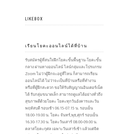
LIKEBOX
เรียนโยคะออนไลน์ได้ที่บ้าน
รับสมัครผู้ที่สนใจฝึกโยคะขั้นพื้นฐาน-โยคะขั้น
กลาง ผ่านทางออนไลน์ ไลน์กลุ่มและโปรแกรม
Zoom ไม่ว่าผู้ฝึกจะอยู่ที่ไหน ก็สามารถเรียน
ออนไลน์ได้ ไม่ว่าจะเป็นที่บ้านหรือที่ทำงาน
หรือที่ผู้ฝึกสะดวก ขอให้รับสัญญาณอินเตอร์เน็ต
ได้ รับกลุ่มขนาดเล็ก สามารถดูแลได้อย่างทั่วถึง
สุขภาพดีด้วยโยคะ โยคะทุกวันอังคารและวัน
พฤหัสบดี รอบเช้า 06.15-07.15 น. รอบเย็น
18.00-19.00 น. โยคะ จันทร์,พุธ,ศุกร์ รอบเย็น
16.30-17.30 น. โยคะวันเสาร์ 08.00-09.00 น.
คลาสโยคะกุศล เฉพาะวันเสาร์เช้า แล้วแต่จิต